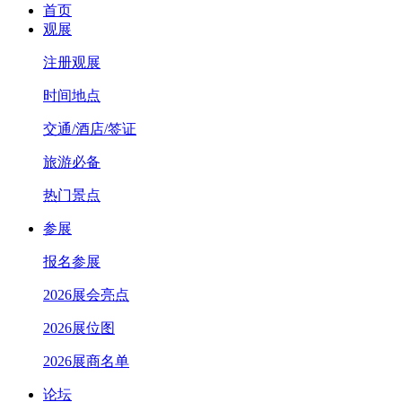
首页
观展
注册观展
时间地点
交通/酒店/签证
旅游必备
热门景点
参展
报名参展
2026展会亮点
2026展位图
2026展商名单
论坛