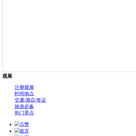
观展
注册观展
时间地点
交通/酒店/签证
旅游必备
热门景点
点赞
留言